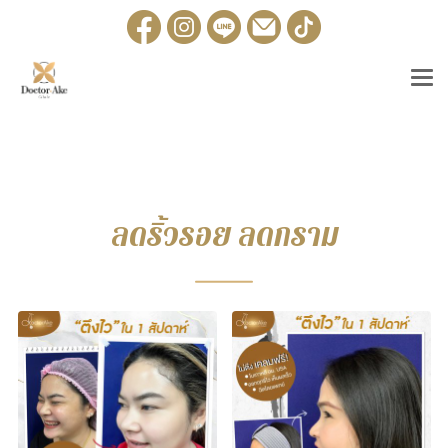
ลดริ้วรอย ลดกราม