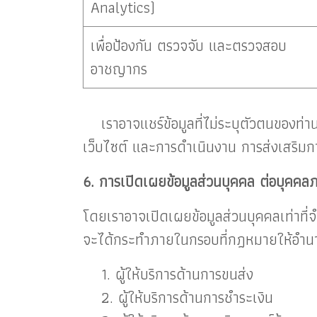
Analytics)
เพื่อป้องกัน ตรวจจับ และตรวจสอบ
อาชญากร
เราอาจแชร์ข้อมูลที่ไม่ระบุตัวตนของท่า
เว็บไซต์ และการดำเนินงาน การส่งเสริมกา
6. การเปิดเผยข้อมูลส่วนบุคคล ต่อบุคค
โดยเราอาจเปิดเผยข้อมูลส่วนบุคคลเท่าที่
จะได้กระทำภายในกรอบที่กฎหมายให้อำนา
1. ผู้ให้บริการด้านการขนส่ง
2. ผู้ให้บริการด้านการชำระเงิน