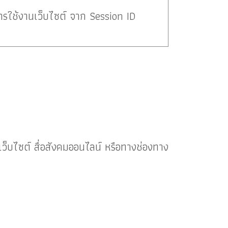
ารใช้งานเว็บไซต์ จาก Session ID
บไซต์ สื่อสังคมออนไลน์ หรือทางช่องทาง