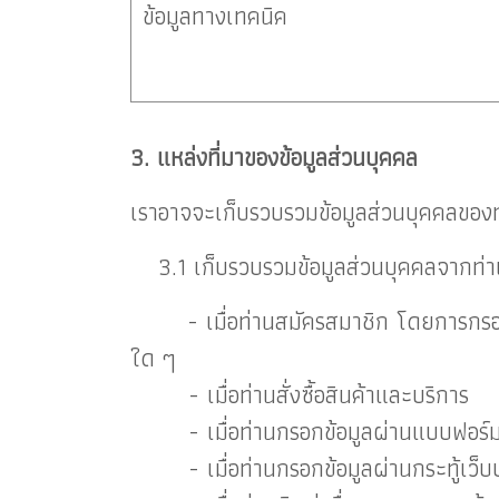
ข้อมูลทางเทคนิค
3. แหล่งที่มาของข้อมูลส่วนบุคคล
เราอาจจะเก็บรวบรวมข้อมูลส่วนบุคคลของท่
3.1 เก็บรวบรวมข้อมูลส่วนบุคคลจากท่
- เมื่อท่านสมัครสมาชิก โดยการกรอกข้อ
ใด ๆ
- เมื่อท่านสั่งซื้อสินค้าและบริการ
- เมื่อท่านกรอกข้อมูลผ่านแบบฟอร์
- เมื่อท่านกรอกข้อมูลผ่านกระทู้เว็บ