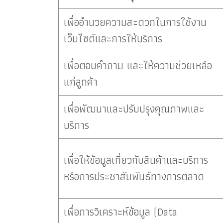
เพื่ออำนวยความสะดวกในการใช้งาน
เว็บไซต์และการให้บริการ
เพื่อตอบคำถาม และให้ความช่วยเหลือ
แก่ลูกค้า
เพื่อพัฒนาและปรับปรุงคุณภาพและ
บริการ
เพื่อให้ข้อมูลเกี่ยวกับสินค้าและบริการ
หรือการประชาสัมพันธ์ทางการตลาด
เพื่อการวิเคราะห์ข้อมูล (Data