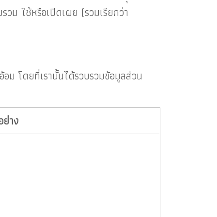
วบรวม ใช้หรือเปิดเผย (รวมเรียกว่า
้อม โดยที่เรานั้นได้รวบรวมข้อมูลส่วน
อย่าง