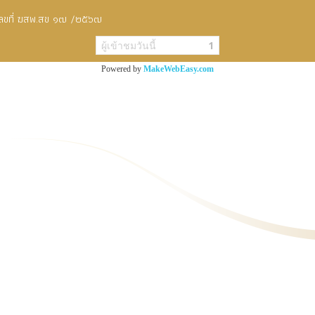
ัติเลขที่ ฆสพ.สข ๑๗ /๒๕๖๗
ผู้เข้าชมวันนี้
1
Powered by
MakeWebEasy.com